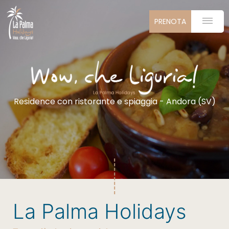
PRENOTA
Residence con ristorante e spiaggia - Andora (SV)
La Palma Holidays